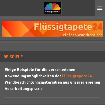
Zum
Hauptinhalt
springen
Flüssigtapete
24
...einfach wandtastisch
BEISPIELE
Einige Beispiele für die verschiedenen
Anwendungsmöglichkeiten der
Flüssigtapete
24
Wandbeschichtungsmaterialien aus unserer eigenen
Verarbeitungspraxis: