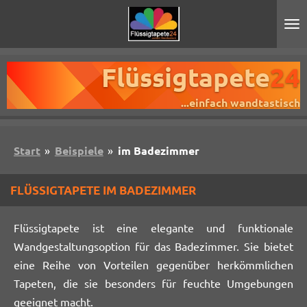
Zum
Hauptinhalt
springen
Flüssigtapete
24
...einfach wandtastisch
Start
»
Beispiele
»
im Badezimmer
FLÜSSIGTAPETE IM BADEZIMMER
Flüssigtapete ist eine elegante und funktionale
Wandgestaltungsoption für das Badezimmer. Sie bietet
eine Reihe von Vorteilen gegenüber herkömmlichen
Tapeten, die sie besonders für feuchte Umgebungen
geeignet macht.