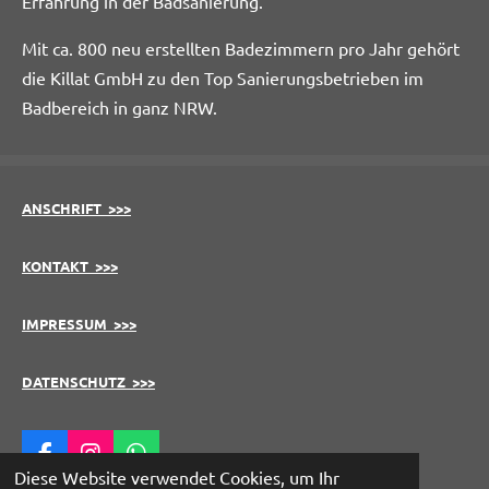
Erfahrung in der Badsanierung.
Mit ca. 800 neu erstellten Badezimmern pro Jahr gehört
die Killat GmbH zu den Top Sanierungsbetrieben im
Badbereich in ganz NRW.
ANSCHRIFT >>>
KONTAKT >>>
IMPRESSUM >>>
DATENSCHUTZ >>>
F
I
W
Diese Website verwendet Cookies, um Ihr
a
n
h