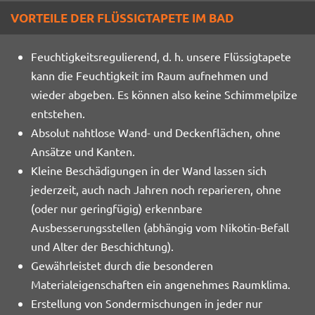
r
VORTEILE DER FLÜSSIGTAPETE IM BAD
f
u
Feuchtigkeitsregulierend, d. h. unsere Flüssigtapete
l
kann die Feuchtigkeit im Raum aufnehmen und
l
wieder abgeben. Es können also keine Schimmelpilze
s
entstehen.
c
Absolut nahtlose Wand- und Deckenflächen, ohne
r
Ansätze und Kanten.
e
Kleine Beschädigungen in der Wand lassen sich
e
jederzeit, auch nach Jahren noch reparieren, ohne
n
(oder nur geringfügig) erkennbare
Ausbesserungsstellen (abhängig vom Nikotin-Befall
und Alter der Beschichtung).
Gewährleistet durch die besonderen
Materialeigenschaften ein angenehmes Raumklima.
Erstellung von Sondermischungen in jeder nur