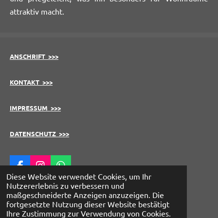
attraktiv macht.
ANSCHRIFT >>>
KONTAKT >>>
IMPRESSUM >>>
DATENSCHUTZ >>>
F
I
W
Diese Website verwendet Cookies, um Ihr
a
n
h
Nutzererlebnis zu verbessern und
c
s
a
maßgeschneiderte Anzeigen anzuzeigen. Die
e
t
t
QUINTESSENZ >>>
fortgesetzte Nutzung dieser Website bestätigt
b
a
s
Ihre Zustimmung zur Verwendung von Cookies.
o
g
A