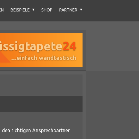
EN
BEISPIELE
SHOP
PARTNER
üssigtapete
24
...einfach wandtastisch
 den richtigen Ansprechpartner