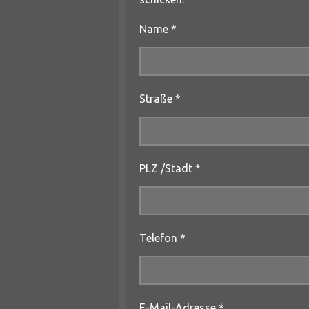
Name *
Straße *
PLZ /Stadt *
Telefon *
E-Mail-Adresse *